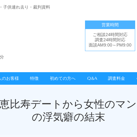
・子供連れ去り・裁判資料
営業時間
ご相談24時間対応
調査24時間対応
面談AM9:00～PM9:00
分
人のお客様
特徴
初めての方へ
Q&A
調査料金
が恵比寿デートから女性のマン
の浮気癖の結末