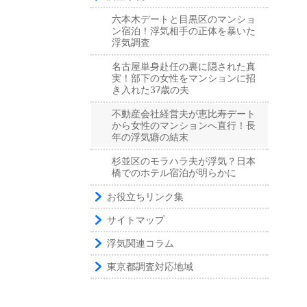
六本木デートと目黒区のマンショ
ン宿泊！浮気相手の正体を暴いた
浮気調査
名古屋単身赴任の裏に隠された真
実！部下の女性をマンションに招
き入れた37歳の夫
不動産会社経営夫が恵比寿デート
から女性のマンションへ直行！長
年の浮気癖の結末
杉並区のモラハラ夫が浮気？日本
橋でのホテル宿泊が明らかに
お役立ちリンク集
サイトマップ
浮気関連コラム
東京都調査対応地域