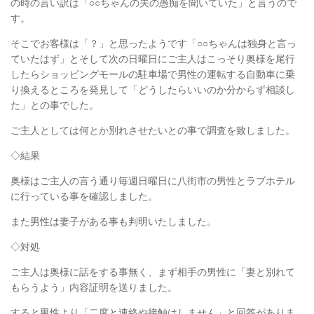
の時の言い訳は「○○ちゃんの夫の愚痴を聞いていた」と言うので
す。
そこでお客様は「？」と思ったようです「○○ちゃんは独身と言っ
ていたはず」とそして次の日曜日にご主人はこっそり奥様を尾行
したらショッピングモールの駐車場で男性の運転する自動車に乗
り換えるところを発見して「どうしたらいいのか分からず相談し
た」との事でした。
ご主人としては何とか別れさせたいとの事で調査を致しました。
◇結果
奥様はご主人の言う通り毎週日曜日に八街市の男性とラブホテル
に行っている事を確認しました。
また男性は妻子がある事も判明いたしました。
◇対処
ご主人は奥様に話をする事無く、まず相手の男性に「妻と別れて
もらうよう」
内容証明を送りました。
すると男性より「二度と連絡や接触はしません」と回答がありま