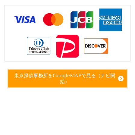
東京探偵事務所をGoogleMAPで見る（ナビ開
始）