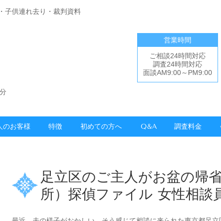
・子供連れ去り・裁判資料
営業時間
ご相談24時間対応
調査24時間対応
面談AM9:00～PM9:00
分
人のお客様
特徴
初めての方へ
Q&A
調査料金
足立区のご主人がお盆の帰
所）探偵ファイル 女性相談
最近、夫の様子がおかしい。そう感じて相談に来られた東京都足立