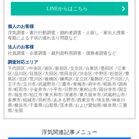
LINEからはこちら
個人のお客様
浮気調査・素行行動調査・婚約者調査・人探し・家出人捜索・
母親による子供の連れ去り問題など
法人のお客様
社員調査・企業調査・裁判資料用調査・債務者調査など
調査対応エリア
千代田区 /中央区/港区/新宿区/文京区/台東区/墨田区 /江東
区/品川区/目黒区/大田区/世田谷区/渋谷区/中野区/杉並区/豊
島区/北区/荒川区/板橋区/練馬区/足立区/葛飾区/江戸川区/八
王子市/立川市/武蔵野市/三鷹市/青梅市/府中市/昭島市/調布
市/町田市/小金井市/小平市/日野市/東村山市/国分寺市/国立
市/福生市/狛江市/東大和市/清瀬市/東久留米市/武蔵村山市/
多摩市/稲城市/羽村市/あきる野市/西東京市/埼玉県/神奈川
県/横浜市/千葉県/山梨県/茨木県/および愛知県/岐阜県/三重
県/全国
浮気関連記事メニュー