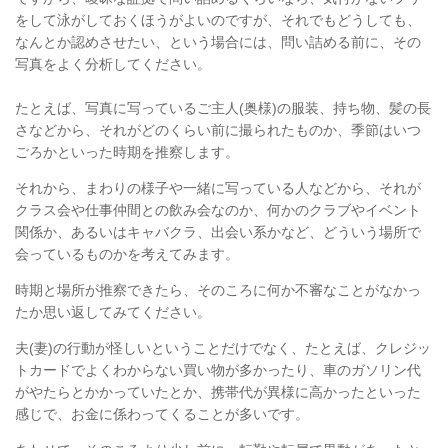
をして泳がしておくほうがよいのですが、それでもどうしても、
なんとか認めさせたい、という場合には、問い詰める前に、その
写真をよく分析してください。
たとえば、写真に写っているご主人(奥様)の服装、持ち物、髪の長
さ
などから、
それがどのくらい前に撮られたものか、季節はいつ
ごろかといった時期を推察します。
それから、まわりの様子や一緒に写っている人などから、それが
クラス会や仕事仲間との飲み会なのか、何かのクラブやイベント
関係か、
あるいはキャバクラ、出会い系かなど、
どういう場所で
会っているものかを考えてみます。
時期と場所が推察できたら、そのころに何か不審なことがなかっ
たか思い返してみてください
。
夫(妻)の行動が怪しいということだけでなく、
たとえば、クレジッ
トカードでよくわからない買い物が多かったり、
車のガソリン代
がやたらとかかっていたとか、
携帯代が異様に高かったといった
感じで、お金に係わってくることが多いです。