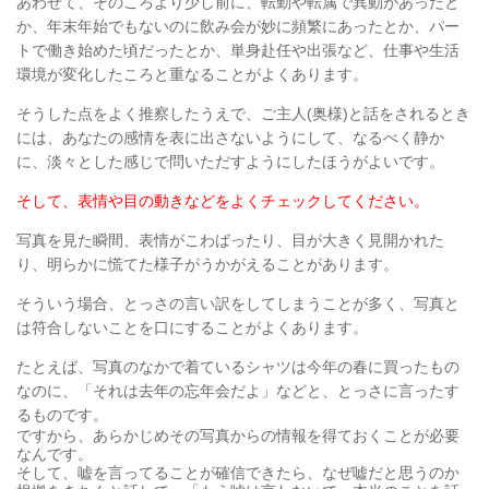
あわせて、そのころより少し前に、転勤や転属で異動があったと
か、
年末年始でもないのに飲み会が妙に頻繁にあったとか、
パー
トで働き始めた頃だったとか、
単身赴任や出張など、仕事や生活
環境が変化したころと重なることがよくあります。
そうした点をよく推察したうえで、ご主人(奥様)と話をされるとき
には、
あなたの感情を表に出さないようにして、
なるべく静か
に、淡々とした感じで問いただすようにしたほうがよいです。
そして、表情や目の動きなどをよくチェックしてください。
写真を見た瞬間、表情がこわばったり、目が大きく見開かれた
り、明らかに慌てた様子がうかがえることがあります。
そういう場合、とっさの言い訳をしてしまうことが多く、写真と
は符合しないことを口にすることがよくあります。
たとえば、写真のなかで着ているシャツは今年の春に買ったもの
なのに、
「それは去年の忘年会だよ」などと、とっさに言ったす
るものです。
ですから、あらかじめその写真からの情報を得ておくことが必要
なんです。
そして、嘘を言ってることが確信できたら、なぜ嘘だと思うのか