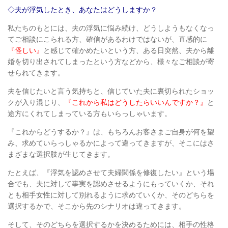
◇夫が浮気したとき、あなたはどうしますか？
私たちのもとには、夫の浮気に悩み続け、どうしようもなくなっ
てご相談にこられる方、
確信があるわけではないが、直感的に
『怪しい』
と感じて確かめたいという方、
ある日突然、夫から離
婚を切り出されてしまったという方などから、
様々なご相談が寄
せられてきます。
夫を信じたいと言う気持ちと、信じていた夫に裏切られたショッ
クが入り混じり、
『これから私はどうしたらいいんですか？』
と
途方にくれてしまっている方もいらっしゃいます。
『これからどうするか？』は、もちろんお客さまご自身が何を望
み、
求めていらっしゃるかによって違ってきますが、そこにはさ
まざまな選択肢が生じてきます。
たとえば、『浮気を認めさせて夫婦関係を修復したい』という場
合でも、夫に対して事実を認
めさせるようにもっていくか、
それ
とも相手女性に対して別れるように求めていくか、
そのどちらを
選択するかで、そこから先のシナリオは違ってきます。
そして、そのどちらを選択するかを決めるためには、
相手の性格