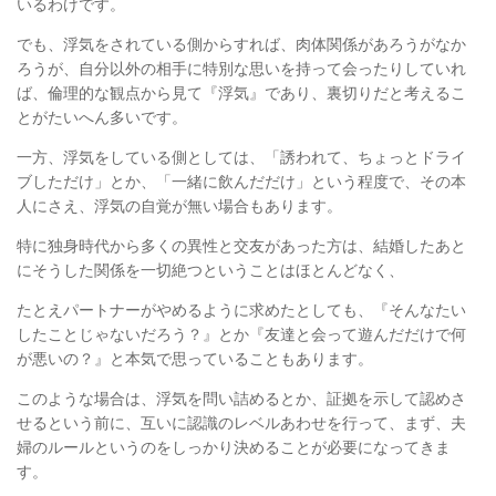
いるわけです。
でも、浮気をされている側からすれば、肉体関係があろうがなか
ろうが、
自分以外の相手に特別な思いを持って会ったりしていれ
ば、
倫理的な観点から見て『浮気』であり、裏切りだと考えるこ
とがたいへん多いです。
一方、浮気をしている側としては、「誘われて、ちょっとドライ
ブしただけ」とか、
「一緒に飲んだだけ」という程度で、その本
人にさえ、浮気の自覚が無い場合もあります。
特に独身時代から多くの異性と交友があった方は、
結婚したあと
にそうした関係を一切絶つということはほとんどなく、
たとえパートナーがやめるように求めたとしても、
『そんなたい
したことじゃないだろう？』とか
『友達と会って遊んだだけで何
が悪いの？』と本気で思っていることもあります。
このような場合は、浮気を問い詰めるとか、証拠を示して認めさ
せるという前に、
互いに認識のレベルあわせを行って、まず、夫
婦のルールというのをしっかり決めることが必要になってきま
す。