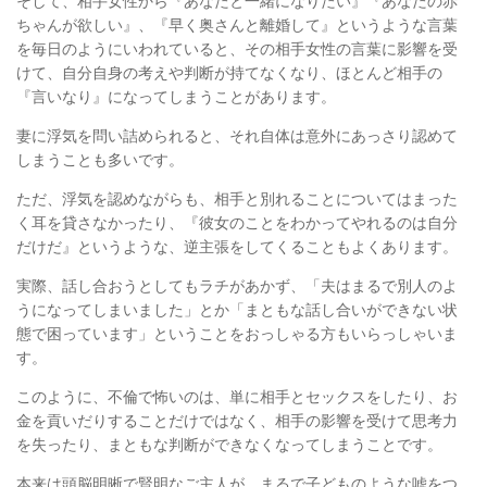
そして、相手女性から『あなたと一緒になりたい』『あなたの赤
ちゃんが欲しい』、
『早く奥さんと離婚して』というような言葉
を毎日のようにいわれていると、
その相手女性の言葉に影響を受
けて、自分自身の考えや判断が持てなくなり、
ほとんど相手の
『言いなり』になってしまうことがあります。
妻に浮気を問い詰められると、それ自体は意外にあっさり認めて
しまうことも多いです。
ただ、浮気を認めながらも、相手と別れることについてはまった
く耳を貸さなかったり、
『彼女のことをわかってやれるのは自分
だけだ』というような、
逆主張をしてくることもよくあります。
実際、話し合おうとしてもラチがあかず、「夫はまるで別人のよ
うになってしまいました」とか
「まともな話し合いができない状
態で困っています」ということをおっしゃる方もいらっしゃいま
す。
このように、不倫で怖いのは、単に相手とセックスをしたり、お
金を貢いだりすることだけではなく、
相手の影響を受けて思考力
を失ったり、まともな判断ができなくなってしまうことです。
本来は頭脳明晰で賢明なご主人が、まるで子どものような嘘をつ