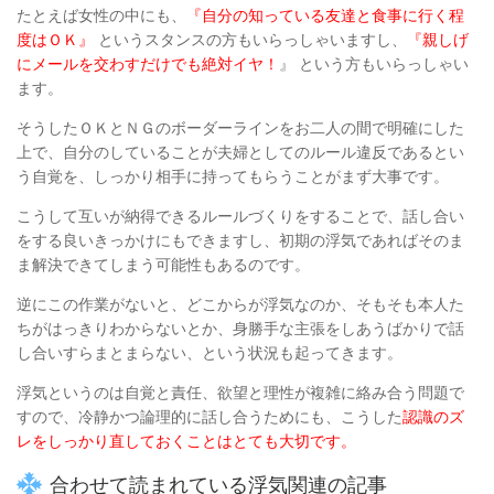
たとえば女性の中にも、
『自分の知っている友達と食事に行く程
度はＯＫ』
というスタンスの方もいらっしゃいますし、
『親しげ
にメールを交わすだけでも絶対イヤ！
』 という方もいらっしゃい
ます。
そうしたＯＫとＮＧのボーダーラインをお二人の間で明確にした
上で、
自分のしていることが夫婦としてのルール違反であるとい
う自覚を、しっかり相手に持ってもらうことがまず大事です。
こうして互いが納得できるルールづくりをすることで、話し合い
をする良いきっかけにもできますし、
初期の浮気であればそのま
ま解決できてしまう可能性もあるのです。
逆にこの作業がないと、どこからが浮気なのか、そもそも本人た
ちがはっきりわからないとか、
身勝手な主張をしあうばかりで話
し合いすらまとまらない、という状況も起ってきます。
浮気というのは自覚と責任、欲望と理性が複雑に絡み合う問題で
すので、
冷静かつ論理的に話し合うためにも、こうした
認識のズ
レをしっかり直しておくことはとても大切です。
合わせて読まれている浮気関連の記事