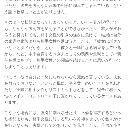
いたり、
後先を考えない言動で相手に溺れてしまっている、とい
う話は枚挙にいとまがありません。
そのような状態になってしまっていると、いくら妻が説得して
も、
なかなか考え方を変えることができなかったり、
本人が変わ
ろうと努力しても、相手女性の引きの強さに負けて、
結局は自分
の家庭や家族よりも相手女性を選ぼうとしたり、
「彼女はボクが
いないとダメだから」とか、「彼女と一緒になる約束をしている
から」など、
本来自覚するべき夫としての義務や父親としての責
任を棚にあげて、
相手女性との関係を続けることに思いが行って
しまうこともあります。
中には「彼は自分と一緒になれないなら死ぬと言っている。彼女
を放っておけない」といった風に、
半分脅しめいたことを言われ
たり、実際に相手女性がリストカットなどをして、
完全に相手女
性のマインドコントロール下に置かれてしまっているケースもあ
ります。
こういう場合には、強引に別れさせたり、不倫を追求するといっ
た姿勢よりも、
相手女性に対する思いを冷却させていく働きかけ
を行いながら、夫婦としてのありかたを見直したり、
子供が小さ