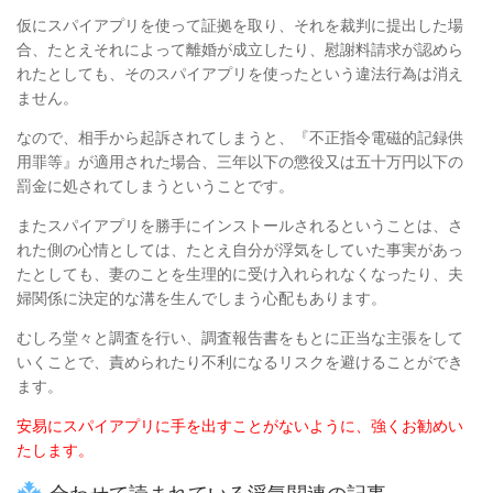
仮にスパイアプリを使って証拠を取り、それを裁判に提出した場
合、たとえそれによって離婚が成立したり、慰謝料請求が認めら
れたとしても、そのスパイアプリを使ったという違法行為は消え
ません。
なので、相手から起訴されてしまうと、『不正指令電磁的記録供
用罪等』が適用された場合、三年以下の懲役又は五十万円以下の
罰金に処されてしまうということです。
またスパイアプリを勝手にインストールされるということは、さ
れた側の心情としては、たとえ自分が浮気をしていた事実があっ
たとしても、妻のことを生理的に受け入れられなくなったり、夫
婦関係に決定的な溝を生んでしまう心配もあります。
むしろ堂々と調査を行い、調査報告書をもとに正当な主張をして
いくことで、責められたり不利になるリスクを避けることができ
ます。
安易にスパイアプリに手を出すことがないように、強くお勧めい
たします。