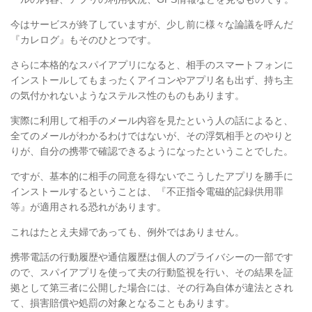
今はサービスが終了していますが、
少し前に様々な論議を呼んだ
『カレログ』もそのひとつです。
さらに本格的なスパイアプリになると、
相手のスマートフォンに
インストールしてもまったくアイコンやアプリ名も出ず、
持ち主
の気付かれないようなステルス性のものもあります。
実際に利用して相手のメール内容を見たという人の話によると、
全てのメールがわかるわけではないが、
その浮気相手とのやりと
りが、
自分の携帯で確認できるようになったということでした。
ですが、基本的に相手の同意を得ないでこうしたアプリを勝手に
インストールするということは、『不正指令電磁的記録供用罪
等』が適用される恐れがあります。
これはたとえ夫婦であっても、例外ではありません。
携帯電話の行動履歴や通信履歴は個人のプライバシーの一部です
ので、スパイアプリを使って夫の行動監視を行い、その結果を証
拠として第三者に公開した場合には、その行為自体が違法とされ
て、損害賠償や処罰の対象となることもあります。