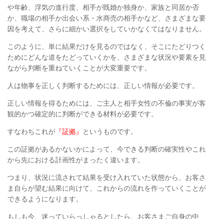
や年齢、浮気の進行度、相手が既婚か独身か、家族と同居か否
か、
職場の相手か出会い系・水商売の相手かなど、さまざまな要
因を考えて、
さらに細かい選択をしていかなくてはなりません。
このように、単に結果だけを見るのではなく、
そこにたどりつく
ためにどんな道をたどっていくかを、
さまざまな状況や要素を見
ながら判断を重ねていくことが大変重要です。
人は物事を正しく判断するためには、正しい情報が必要です。
正しい情報を得るためには、
ご主人と相手女性の不倫の事実が客
観的かつ確定的に判断ができる材料が必要です。
すなわちこれが
『証拠』
というものです。
この証拠があるかないかによって、
今できる判断の確実性やこれ
から先における計画性がまったく違います。
つまり、状況に流されて結果を受け入れていた状態から、
お客さ
ま自らが望む結果に向けて、これからの流れを作っていくことが
できるようになります。
もしも今、迷っていらっしゃるとしたら、お客さまご自身の中