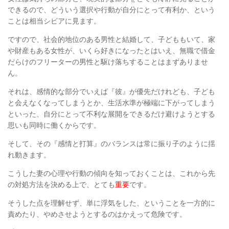
できるので、
どういう選択や行動が自分にとって有利か、という
ことは相当シビアに見ます。
ですので、社会的地位のある男性と結婚して、子どももいて、家
や財産もある女性が、
いくら好きになったとはいえ、無職で借金
だらけのフリーターの男性と駆け落ちすることはまずありませ
ん。
それは、感情的な部分でいえば『彼』が優先だけれども、
子ども
と会えなくなってしまうとか、生活水準が極端に下がってしまう
といった、
自分にとって不利な展開をできるだけ避けようとする
思いも同時に働くからです。
そして、その『感情と打算』のバランスは常に振り子のように揺
れ動きます。
こうした妻の心理や行動の傾向を知っておくことは、これから先
の対処方法を決める上で、とても
重要
です。
そうした点を理解せず、単に浮気をした、ということを一方的に
責めたり、やめさせようとするのはかえって危険です。