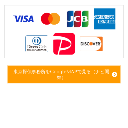
東京探偵事務所をGoogleMAPで見る（ナビ開
始）