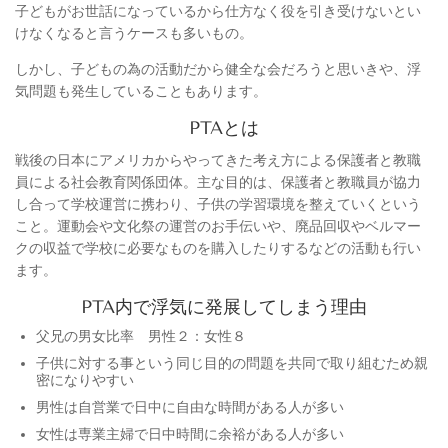
子どもがお世話になっているから仕方なく役を引き受けないとい
けなくなると言うケースも多いもの。
しかし、子どもの為の活動だから健全な会だろうと思いきや、浮
気問題も発生していることもあります。
PTAとは
戦後の日本にアメリカからやってきた考え方による保護者と教職
員による社会教育関係団体。主な目的は、保護者と教職員が協力
し合って学校運営に携わり、子供の学習環境を整えていくという
こと。運動会や文化祭の運営のお手伝いや、廃品回収やベルマー
クの収益で学校に必要なものを購入したりするなどの活動も行い
ます。
PTA内で浮気に発展してしまう理由
父兄の男女比率 男性２：女性８
子供に対する事という同じ目的の問題を共同で取り組むため親
密になりやすい
男性は自営業で日中に自由な時間がある人が多い
女性は専業主婦で日中時間に余裕がある人が多い