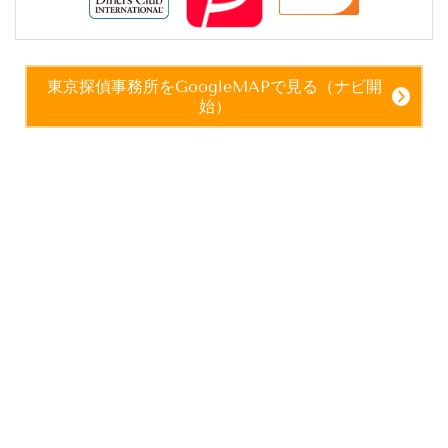
東京探偵事務所をGoogleMAPで見る（ナビ開
始）