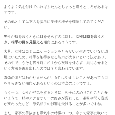
よくよく気を付けていればふだんとちょっと違うところがあるは
ずです。
その他として以下のを参考に奥様の様子を確認してみてくださ
い。
男性が嘘を言うときに目をそらすのに対し、
女性は嘘を言うと
き、相手の目を見据える
傾向にあるそうです。
大昔、女性はコミュニケーションをとらないと生きていけない環
境にいたため、相手を納得させる能力が大きいという説があり、
その中で、うそを言う時に相手から視線を外さず、納得させると
いう方法を編み出したのでは？と言われています。
真偽のほどはわかりませんが、女性はやましいことがあっても目
をそらさない傾向があるというのは本当のようですよ。
もう一つ、女性が浮気をするときに、相手にのめりこむことが多
いようで、服やアクセサリーの好みが変わった、趣味や聞く音楽
が変わったなど、浮気相手の影響を受けることが多いですね。
また、家事の手抜きも浮気中の特徴の一つ。今まで家事に咲いて