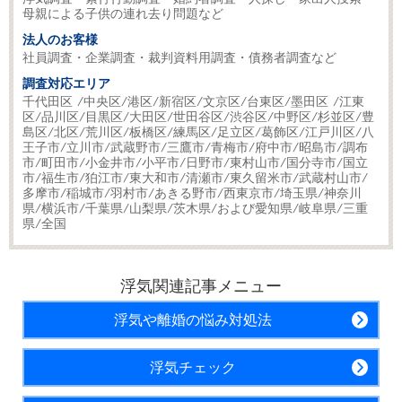
母親による子供の連れ去り問題など
法人のお客様
社員調査・企業調査・裁判資料用調査・債務者調査など
調査対応エリア
千代田区 /中央区/港区/新宿区/文京区/台東区/墨田区 /江東
区/品川区/目黒区/大田区/世田谷区/渋谷区/中野区/杉並区/豊
島区/北区/荒川区/板橋区/練馬区/足立区/葛飾区/江戸川区/八
王子市/立川市/武蔵野市/三鷹市/青梅市/府中市/昭島市/調布
市/町田市/小金井市/小平市/日野市/東村山市/国分寺市/国立
市/福生市/狛江市/東大和市/清瀬市/東久留米市/武蔵村山市/
多摩市/稲城市/羽村市/あきる野市/西東京市/埼玉県/神奈川
県/横浜市/千葉県/山梨県/茨木県/および愛知県/岐阜県/三重
県/全国
浮気関連記事メニュー
浮気や離婚の悩み対処法
浮気チェック