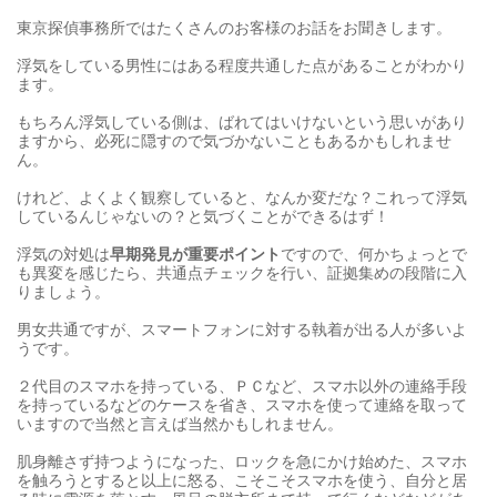
東京探偵事務所ではたくさんのお客様のお話をお聞きします。
浮気をしている男性にはある程度共通した点があることがわかり
ます。
もちろん浮気している側は、ばれてはいけないという思いがあり
ますから、必死に隠すので気づかないこともあるかもしれませ
ん。
けれど、よくよく観察していると、なんか変だな？これって浮気
しているんじゃないの？と気づくことができるはず！
浮気の対処は
早期発見が重要ポイント
ですので、何かちょっとで
も異変を感じたら、共通点チェックを行い、証拠集めの段階に入
りましょう。
男女共通ですが、スマートフォンに対する執着が出る人が多いよ
うです。
２代目のスマホを持っている、ＰＣなど、スマホ以外の連絡手段
を持っているなどのケースを省き、スマホを使って連絡を取って
いますので当然と言えば当然かもしれません。
肌身離さず持つようになった、ロックを急にかけ始めた、スマホ
を触ろうとすると以上に怒る、こそこそスマホを使う、自分と居