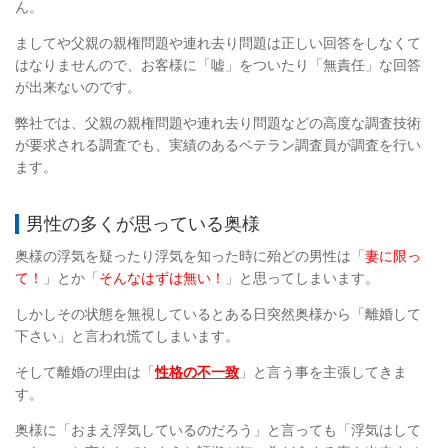
ん。
ましてや父親の親権問題や連れ去り問題は正しい回答をしなくて
はなりませんので、お客様に「嘘」をついたり「無責任」な回答
が出来ないのです。
弊社では、父親の親権問題や連れ去り問題などの高度な調査技術
が要求される調査でも、実績のあるベテラン調査員が調査を行い
ます。
男性の多くが思っている奥様
奥様の浮気を疑ったり浮気を知った時に殆どの男性は「
妻に限っ
て！
」とか「
そんなはずは無い！
」と思ってしまいます。
しかしその状態を無視しているとある日突然奥様から「離婚して
下さい」と言われ慌てしまいます。
そして離婚の理由は「
性格の不一致
」と言う事を主張してきま
す。
奥様に「おまえ浮気しているのだろう」と言っても「浮気はして