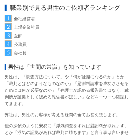
職業別で見る男性のご依頼者ランキング
1
会社経営者
２
上場企業社員
３
医師
1
4
公務員
1
5
会社員
1
男性は「世間の常識」を知っています
男性は、「調査方法について」や「何が証拠になるのか」とか
「裁判とはどのようなものなのか」「慰謝料請求を成功ささせる
ためには何が必要なのか」「弁護士が認める報告書ではなく、裁
判所が証拠として認める報告書がほしい」などを一つ一つ確認し
てきます。
弊社は、男性のお客様が考える疑問の全てお答え致します。
他の探偵のように安易に「浮気調査をすれば慰謝料が取れます」
とか「浮気の証拠があれば裁判に勝ちます」と言う事は言いませ