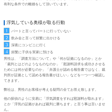
有利な条件での離婚をして頂いています。
浮気している奥様が取る行動
1
パートと言ってパートに行っていない
2
飲み会と言って頻繁に出かける
3
深夜にコンビニに行く
4
頻繁に子供を実家に預ける
男性は、「調査方法について」や「何が証拠になるのか」とか
「裁判とはどのようなものなのか」「慰謝料請求を成功ささせる
ためには何が必要なのか」「弁護士が認める報告書ではなく、裁
判所が証拠として認める報告書がほしい」などを一つ一つ確認し
てきます。
弊社は、男性のお客様が考える疑問の全てお答え致します。
他の探偵のように安易に「浮気調査をすれば慰謝料が取れます」
とか「浮気の証拠があれば裁判に勝ちます」と言う事は言いませ
ん。