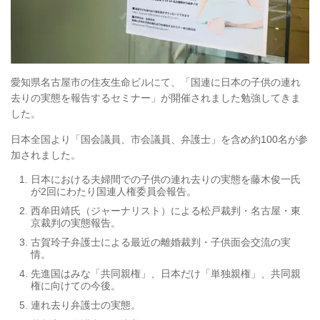
愛知県名古屋市の住友生命ビルにて、「国連に日本の子供の連れ
去りの実態を報告するセミナー」が開催されました勉強してきま
した。
日本全国より「国会議員、市会議員、弁護士」を含め約100名が参
加されました。
日本における夫婦間での子供の連れ去りの実態を藤木俊一氏
が2回にわたり国連人権委員会報告。
西牟田靖氏（ジャーナリスト）による松戸裁判・名古屋・東
京裁判の実態報告。
古賀玲子弁護士による最近の離婚裁判・子供面会交流の実
情。
先進国はみな「共同親権」、日本だけ「単独親権」、共同親
権に向けての今後。
連れ去り弁護士の実態。