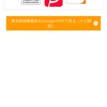
東京探偵事務所をGoogleMAPで見る（ナビ開
始）